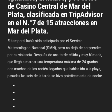
de Casino Central de Mar del
Plata, clasificada en TripAdvisor
en el N.°7 de 15 atracciones en
Mar del Plata.
El temporal había sido anticipado por el Servicio
Meteorológico Nacional (SMN), pero no dejó de sorprender
por su violencia. Después de una tarde cálida y muy húmeda,
que llegó a marcar una temperatura máxima de 24 grados,
con muchos de los recién llegados que habían ido a la playa,
pasadas las seis de la tarde se hizo prácticamente de noche.