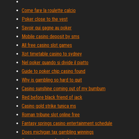
Come fare la roulette calcio
Poker close to the vest
Savoir qui gagne au poker
Mobile casino deposit by sms
All free casino slot games
Xpt timetable casino to sydney
Nel poker quando si divide il piatto
Guide to poker chip casino found
Why is gambling so hard to quit
Casino sunshine coming out of my bumbum
Red before black friend of jack
Casino gold strike tunica ms
Roman tribune slot online free
Fantasy springs casino entertainment schedule
Does michigan tax gambling winnings