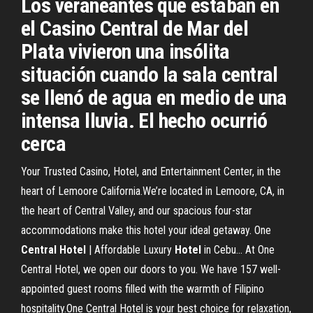
Los veraneantes que estaban en
el Casino Central de Mar del
Plata vivieron una insólita
situación cuando la sala central
se llenó de agua en medio de una
intensa lluvia. El hecho ocurrió
cerca
Your Trusted Casino, Hotel, and Entertainment Center, in the
heart of Lemoore California.We’re located in Lemoore, CA, in
the heart of Central Valley, and our spacious four-star
accommodations make this hotel your ideal getaway. One
Central
Hotel
| Affordable Luxury
Hotel
in Cebu... At One
Central Hotel, we open our doors to you. We have 157 well-
appointed guest rooms filled with the warmth of Filipino
hospitality.One Central Hotel is your best choice for relaxation,