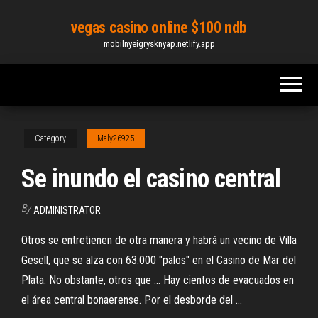
Skip
vegas casino online $100 ndb
to
mobilnyeigrysknyap.netlify.app
the
content
Category
Maly26925
Se inundo el casino central
By
ADMINISTRATOR
Otros se entretienen de otra manera y habrá un vecino de Villa
Gesell, que se alza con 63.000 "palos" en el Casino de Mar del
Plata. No obstante, otros que ... Hay cientos de evacuados en
el área central bonaerense. Por el desborde del ...