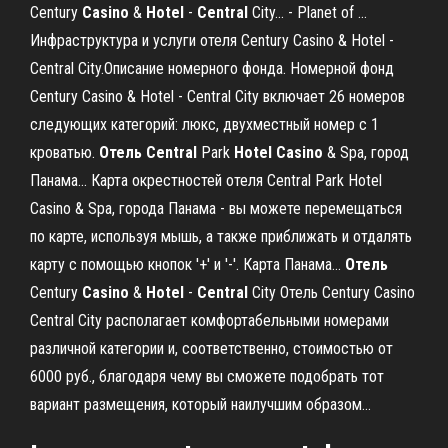
Century
Casino
&
Hotel
-
Central
City... - Planet of …
Инфраструктура и услуги отеля Century Casino & Hotel -
Central City.Описание номерного фонда. Номерной фонд
Century Casino & Hotel - Central City включает 26 номеров
следующих категорий: люкс, двухместный номер с 1
кроватью.
Отель
Central
Park
Hotel
Casino
& Spa, город
Панама... Карта окрестностей отеля Central Park Hotel
Casino & Spa, города Панама - вы можете перемещаться
по карте, используя мышь, а также приближать и отдалять
карту с помощью кнопок '+' и '-'. Карта Панама...
Отель
Century
Casino
&
Hotel
-
Central
City Отель Century Casino
Central City располагает комфортабельными номерами
различной категории и, соответственно, стоимостью от
6000 руб., благодаря чему вы сможете подобрать тот
вариант размещения, который наилучшим образом...